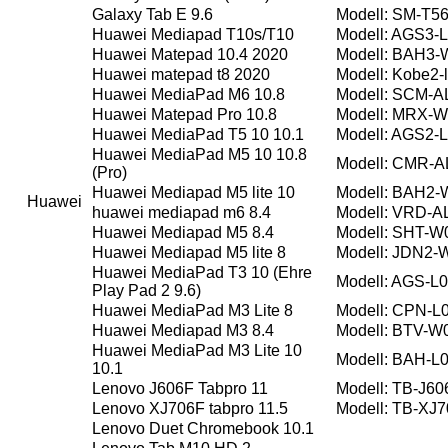
Galaxy Tab E 9.6
Modell: SM-T5
Huawei Mediapad T10s/T10
Modell: AGS3-
Huawei Matepad 10.4 2020
Modell: BAH3
Huawei matepad t8 2020
Modell: Kobe2-
Huawei MediaPad M6 10.8
Modell: SCM-
Huawei Matepad Pro 10.8
Modell: MRX-
Huawei MediaPad T5 10 10.1
Modell: AGS2-
Huawei MediaPad M5 10 10.8
Modell: CMR-
(Pro)
Huawei Mediapad M5 lite 10
Modell: BAH2
Huawei
huawei mediapad m6 8.4
Modell: VRD-
Huawei Mediapad M5 8.4
Modell: SHT-W
Huawei Mediapad M5 lite 8
Modell: JDN2-
Huawei MediaPad T3 10 (Ehre
Modell: AGS-L
Play Pad 2 9.6)
Huawei MediaPad M3 Lite 8
Modell: CPN-
Huawei Mediapad M3 8.4
Modell: BTV-W
Huawei MediaPad M3 Lite 10
Modell: BAH-
10.1
Lenovo J606F Tabpro 11
Modell: TB-J60
Lenovo XJ706F tabpro 11.5
Modell: TB-XJ
Lenovo Duet Chromebook 10.1