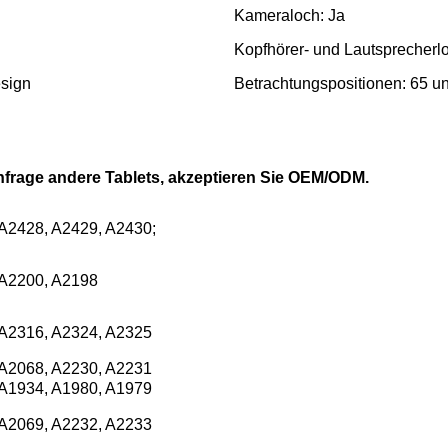
Kameraloch: Ja
Kopfhörer- und Lautsprecherlo
sign
Betrachtungspositionen: 65 u
nfrage andere Tablets, akzeptieren Sie OEM/ODM.
 A2428, A2429, A2430;
 A2200, A2198
 A2316, A2324, A2325
 A2068, A2230, A2231
 A1934, A1980, A1979
 A2069, A2232, A2233