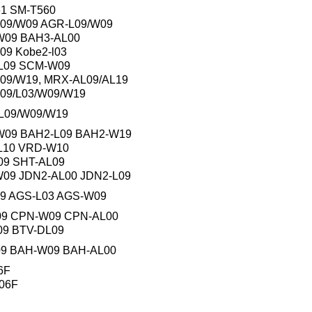
61 SM-T560
L09/W09 AGR-L09/W09
-W09 BAH3-AL00
l09 Kobe2-l03
AL09 SCM-W09
W09/W19, MRX-AL09/AL19
L09/L03/W09/W19
AL09/W09/W19
-W09 BAH2-L09 BAH2-W19
AL10 VRD-W10
09 SHT-AL09
W09 JDN2-AL00 JDN2-L09
09 AGS-L03 AGS-W09
L09 CPN-W09 CPN-AL00
09 BTV-DL09
L09 BAH-W09 BAH-AL00
6F
706F